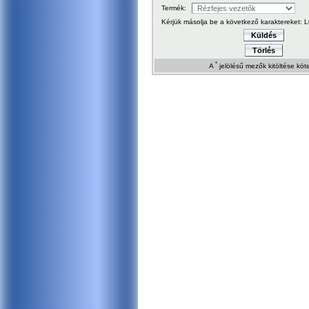
Termék:
Kérjük másolja be a következő karaktereket:
L
Küldés
Törlés
*
A
jelölésű mezők kitöltése köt