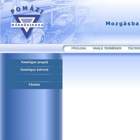
FÕOLDAL
VAHLE TERMÉKEK
TÚLTE
Katalógus
(angol)
Katalógus
(német)
Főoldal