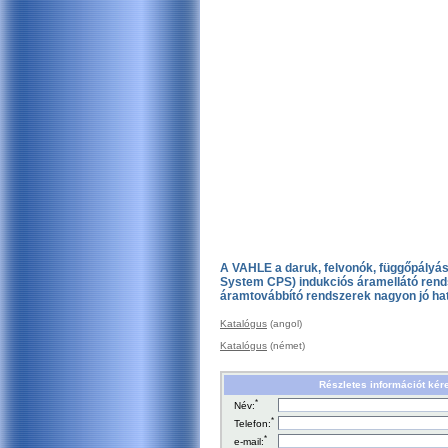
A VAHLE a daruk, felvonók, függőpályás
System CPS) indukciós áramellátó rendsz
áramtovábbító rendszerek nagyon jó ha
Katalógus
(angol)
Katalógus
(német)
Részletes információt kér
*
Név:
*
Telefon:
*
e-mail: