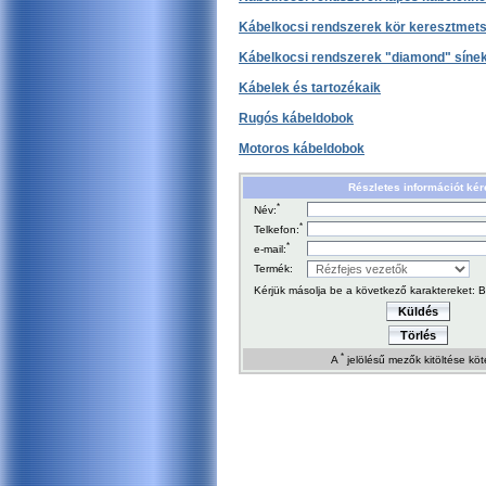
Kábelkocsi rendszerek kör keresztmets
Kábelkocsi rendszerek "diamond" síne
Kábelek és tartozékaik
Rugós kábeldobok
Motoros kábeldobok
Részletes információt kér
*
Név:
*
Telkefon:
*
e-mail:
Termék:
Kérjük másolja be a következő karaktereket:
B
Küldés
Törlés
*
A
jelölésű mezők kitöltése köt